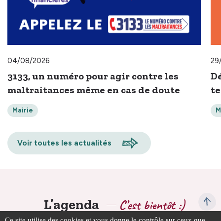
04/08/2026
29
3133, un numéro pour agir contre les
Dé
maltraitances même en cas de doute
t
Mairie
M
Voir toutes les actualités
L’agenda
C’est bientôt :)
Ce site utilise des cookies et vous donne le contrôle sur ceux que