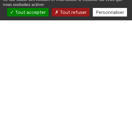
vous souhaitez activer
Tout accepter
Tout refuser
Personnaliser
17 JUNE
30 AUGUST
Estivales du Créonnais 2026
Atelier