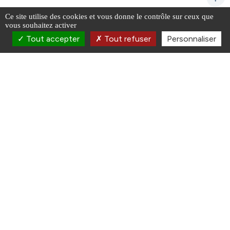
Ce site utilise des cookies et vous donne le contrôle sur ceux que
vous souhaitez activer
Tout accepter
Tout refuser
Personnaliser
La Pimpine
La commune de Sadirac est traversée par le ruisseau de la
Pimpine, affluent de la rive droite de la Garonne qui coule
dans la région naturelle de l’Entre-deux-Mers. La Pimpine est
un réservoir de biodiversité protégé NATURA 2000 et Zone
naturelle d’intérêt écologique.