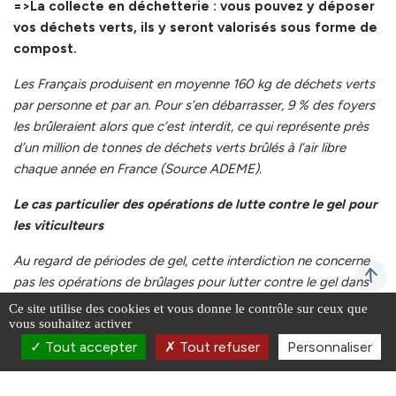
=>La collecte en déchetterie : vous pouvez y déposer
vos déchets verts, ils y seront valorisés sous forme de
compost.
Les Français produisent en moyenne 160 kg de déchets verts
par personne et par an. Pour s’en débarrasser, 9 % des foyers
les brûleraient alors que c’est interdit, ce qui représente près
d’un million de tonnes de déchets verts brûlés à l’air libre
chaque année en France (Source ADEME).
Le cas particulier des opérations de lutte contre le gel pour
les viticulteurs
Au regard de périodes de gel, cette interdiction ne concerne
pas les opérations de brûlages pour lutter contre le gel dans
les cultures viticoles an raison des conditions climatiques.
Ce site utilise des cookies et vous donne le contrôle sur ceux que
vous souhaitez activer
Toute opération de brûlage doit être précédée d’une
information préalable du Maire et du centre de secours SDIS
Tout accepter
Tout refuser
Personnaliser
le plus proche.