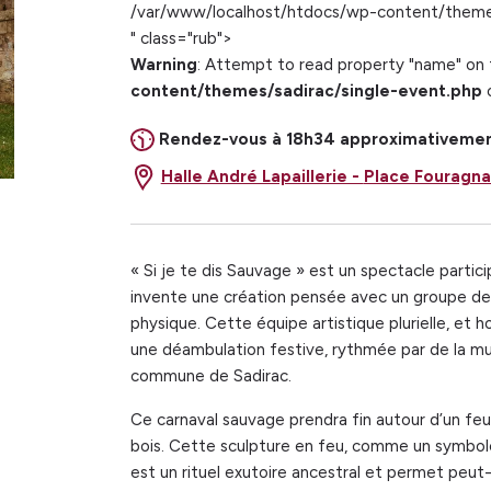
/var/www/localhost/htdocs/wp-content/themes/
" class="rub">
Warning
: Attempt to read property "name" on 
content/themes/sadirac/single-event.php
o
Rendez-vous à 18h34 approximativement 
Halle André Lapaillerie -
Place Fouragn
« Si je te dis Sauvage » est un spectacle partici
invente une création pensée avec un groupe de
physique. Cette équipe artistique plurielle, et ho
une déambulation festive, rythmée par de la musi
commune de Sadirac.
Ce carnaval sauvage prendra fin autour d’un fe
bois. Cette sculpture en feu, comme un symbol
est un rituel exutoire ancestral et permet peut-