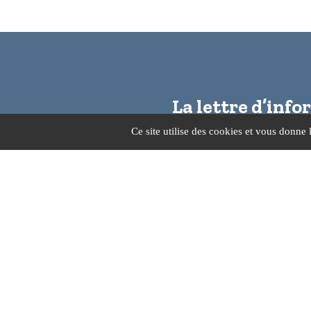
La lettre d’inf
‘Au fil de la P
Ce site utilise des cookies et vous donne 
25 Route de Créon, 33
05 56 30 62 29
infomairie@sadirac.f