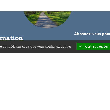
Abonnez-vous pour
ormation
impine’
Tout accepter
le contrôle sur ceux que vous souhaitez activer
Je consens à ce que mes donné
de prendre en compte ma dema
670 Sadirac
Lundi de 9h à 12h30 et de 13h30
Du mardi au vendredi de 9h à 12
Fermeture le jeudi matin.
r