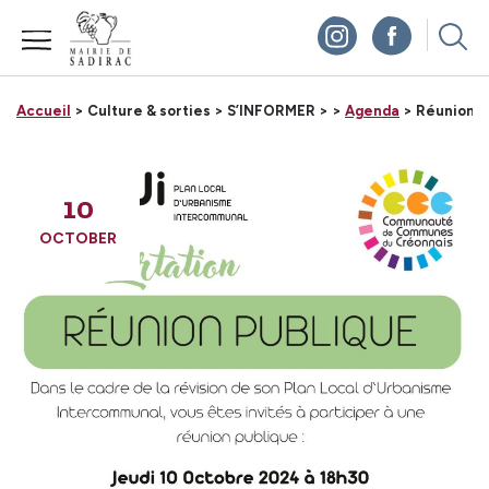
Panneau de gestion des cookies
Accueil
> Culture & sorties >
S’INFORMER >
>
Agenda
> Réunion pu
10
OCTOBER