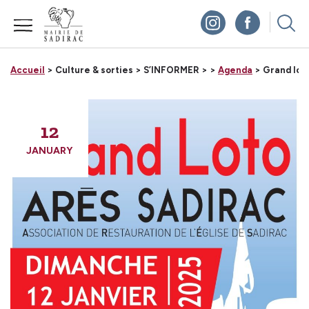
Panneau de gestion des cookies
Accueil
> Culture & sorties >
S’INFORMER >
>
Agenda
> Grand lot
12
JANUARY