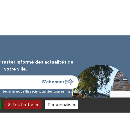
 rester informé des
actualités de
votre ville.
es ainsi recueillies soient traitées pour permettre
nde.*
Tout refuser
Personnaliser
 à 19h