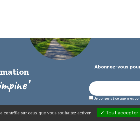
Abonnez-vous pour
ormation
impine’
Je consens à ce que mes donné
de prendre en compte ma dema
Tout accepter
le contrôle sur ceux que vous souhaitez activer
670 Sadirac
Lundi de 9h à 12h30 et de 13h30