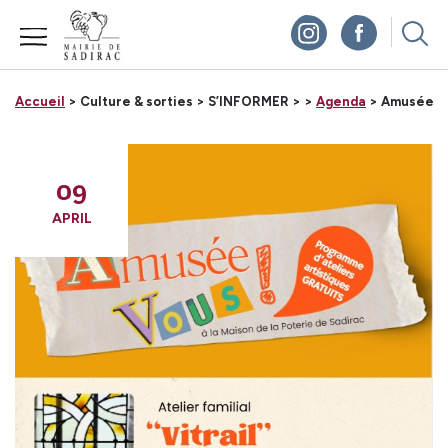
Panneau de gestion des cookies
Accueil
> Culture & sorties >
S’INFORMER >
>
Agenda
> Amusée Vous
09
APRIL