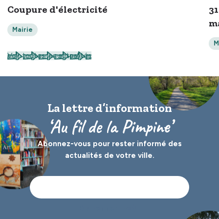
Coupure d'électricité
31
ma
Mairie
M
Voir toutes les actualités
La lettre d’information
‘Au fil de la Pimpine’
Abonnez-vous pour rester informé des
actualités de votre ville.