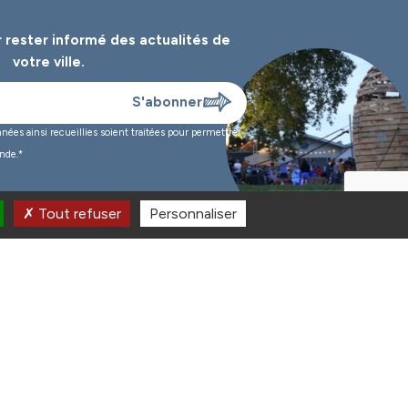
 rester informé des
actualités de
votre ville.
es ainsi recueillies soient traitées pour permettre
nde.*
Tout refuser
Personnaliser
 à 19h
Nous contacter
h30 et de 13h30 à 17h