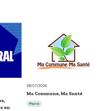
26
La
le
M
28/07/2026
Ma Commune, Ma Santé
es,
Mairie
es en