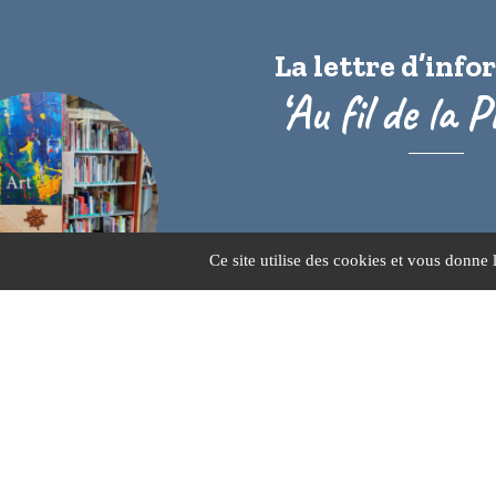
La lettre d’inf
‘Au fil de la P
Ce site utilise des cookies et vous donne 
25 Route de Créon, 33
05 56 30 62 29
infomairie@sadirac.f