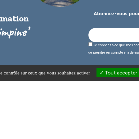
Abonnez-vous pour
ormation
impine’
Je consens à ce que mes donné
de prendre en compte ma dema
Tout accepter
le contrôle sur ceux que vous souhaitez activer
670 Sadirac
Lundi de 9h à 12h30 et de 13h30
Du mardi au vendredi de 9h à 12
Fermeture le jeudi matin.
r