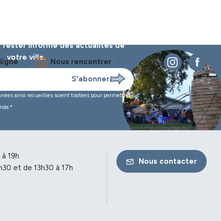
 rester informé des
actualités de
votre ville.
ligne
Nous rencontrer
es ainsi recueillies soient traitées pour permettre
nde.*
 à 19h
Nous contacter
h30 et de 13h30 à 17h