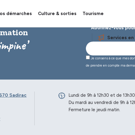
os démarches
Culture & sorties
Tourisme
Abonnez-vous pour
ormation
Services en 
impine’
Je consens à ce que mes donné
de prendre en compte ma dema
670 Sadirac
Lundi de 9h à 12h30 et de 13h30
Du mardi au vendredi de 9h à 12
Fermeture le jeudi matin.
r