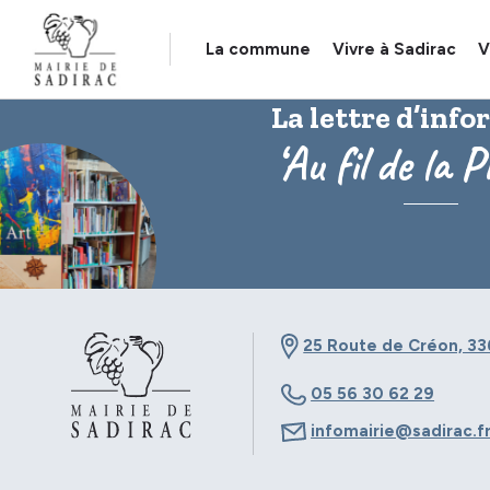
Panneau de gestion des cookies
La commune
Vivre à Sadirac
V
La lettre d’inf
‘Au fil de la P
25 Route de Créon, 33
05 56 30 62 29
infomairie@sadirac.f